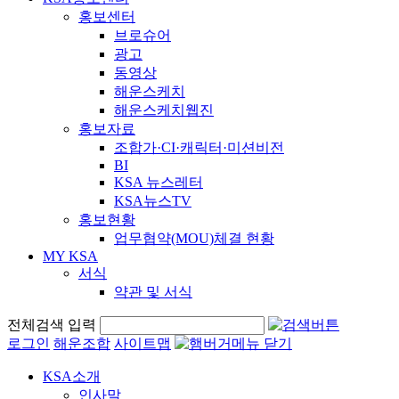
홍보센터
브로슈어
광고
동영상
해운스케치
해운스케치웹진
홍보자료
조합가·CI·캐릭터·미션비전
BI
KSA 뉴스레터
KSA뉴스TV
홍보현황
업무협약(MOU)체결 현황
MY KSA
서식
약관 및 서식
전체검색 입력
로그인
해운조합
사이트맵
KSA소개
인사말