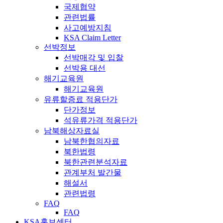
국제협약
관련법률
사고예방지침
KSA Claim Letter
선박정보
선박매각 및 입찰
선박용 대선
해기교육원
해기교육원
유류할증료 적용단가
단가정보
석유류가격 적용단가
남북해상자료실
남북한협의자료
북한법령
북한관련분석자료
관계부처 발간물
해설서
관련법령
FAQ
FAQ
KSA홍보센터