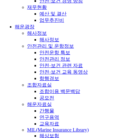
안전·보건 경영 방침
재무현황
예산 및 결산
업무추진비
해운광장
해사정보
해사정보
안전관리 및 운항정보
안전운항 특보
안전관리 정보
안전·보건 관련 자료
안전·보건 교육 동영상
항행경보
조합자료실
조합이용 백문백답
공모전
해운자료실
간행물
연구용역
교육자료
MIL(Marine Insurance Library)
해상보험