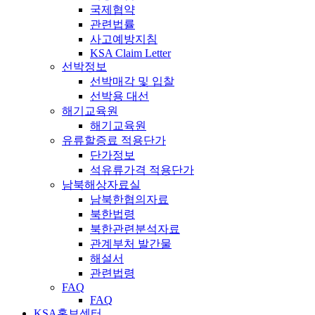
국제협약
관련법률
사고예방지침
KSA Claim Letter
선박정보
선박매각 및 입찰
선박용 대선
해기교육원
해기교육원
유류할증료 적용단가
단가정보
석유류가격 적용단가
남북해상자료실
남북한협의자료
북한법령
북한관련분석자료
관계부처 발간물
해설서
관련법령
FAQ
FAQ
KSA홍보센터