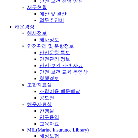
안전·보건 경영 방침
재무현황
예산 및 결산
업무추진비
해운광장
해사정보
해사정보
안전관리 및 운항정보
안전운항 특보
안전관리 정보
안전·보건 관련 자료
안전·보건 교육 동영상
항행경보
조합자료실
조합이용 백문백답
공모전
해운자료실
간행물
연구용역
교육자료
MIL(Marine Insurance Library)
해상보험