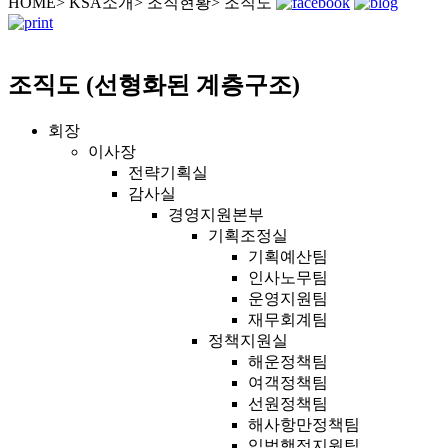
HOME
>
KSA소개
>
조직현황
>
조직도
조직도 (선형화된 계층구조)
회장
이사장
전략기획실
감사실
경영지원본부
기획조정실
기획예산팀
인사노무팀
운영지원팀
재무회계팀
정책지원실
해운정책팀
여객정책팀
선원정책팀
해사항만정책팀
입법행정지원팀