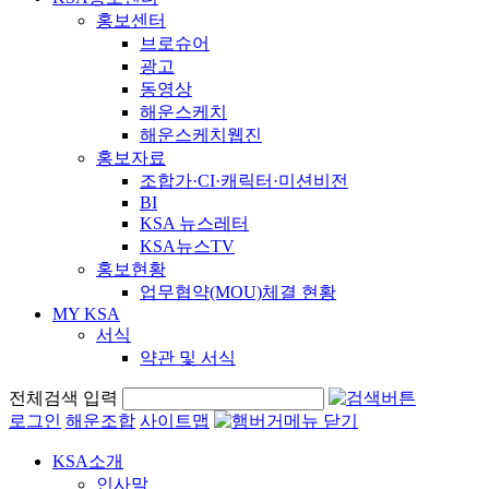
홍보센터
브로슈어
광고
동영상
해운스케치
해운스케치웹진
홍보자료
조합가·CI·캐릭터·미션비전
BI
KSA 뉴스레터
KSA뉴스TV
홍보현황
업무협약(MOU)체결 현황
MY KSA
서식
약관 및 서식
전체검색 입력
로그인
해운조합
사이트맵
KSA소개
인사말