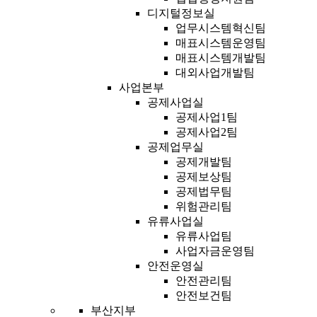
디지털정보실
업무시스템혁신팀
매표시스템운영팀
매표시스템개발팀
대외사업개발팀
사업본부
공제사업실
공제사업1팀
공제사업2팀
공제업무실
공제개발팀
공제보상팀
공제법무팀
위험관리팀
유류사업실
유류사업팀
사업자금운영팀
안전운영실
안전관리팀
안전보건팀
부산지부