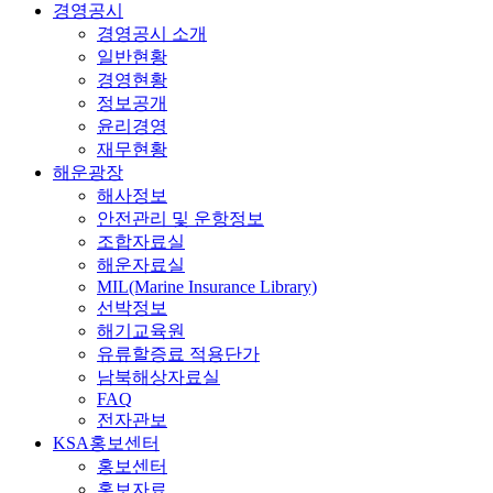
경영공시
경영공시 소개
일반현황
경영현황
정보공개
윤리경영
재무현황
해운광장
해사정보
안전관리 및 운항정보
조합자료실
해운자료실
MIL(Marine Insurance Library)
선박정보
해기교육원
유류할증료 적용단가
남북해상자료실
FAQ
전자관보
KSA홍보센터
홍보센터
홍보자료