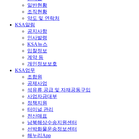
일반현황
조직현황
약도 및 연락처
KSA알림
공지사항
인사발령
KSA뉴스
입찰정보
계약 등
개인정보보호
KSA업무
조합원
공제사업
석유류 공급 및 자재공동구입
사업자금대부
정책지원
터미널 관리
전산매표
남북해상수송지원센터
선박화물운송정보센터
해누리App